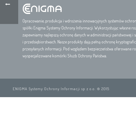
Opracowanie, produkcja i wdrożenia innowacyjnych systemów ochrony
spółki Enigma Systemy Ochrony Informacji. Wykorzystując własne ro
zapewniamy najlepszą ochronę danych w administracji państwowej i 
i przedsiębiorstwach. Nasze produkty dają pełną ochronę kryptograf
przesyłanych informacji. Pod względem bezpieczeństwa oferowane ro
wyspecjalizowane komórki Służb Ochrony Państwa.
ENIGMA Systemy Ochrony Informacji sp z o.o. © 2015