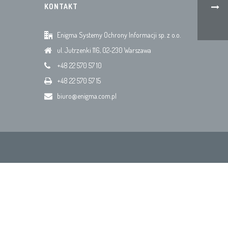
KONTAKT
Enigma Systemy Ochrony Informacji sp. z o.o.
ul. Jutrzenki 116, 02-230 Warszawa
+48 22 570 57 10
+48 22 570 57 15
biuro@enigma.com.pl