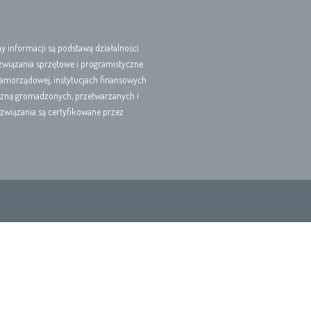
 informacji są podstawą działalności
związania sprzętowe i programistyczne
samorządowej, instytucjach finansowych
iczną gromadzonych, przetwarzanych i
związania są certyfikowane przez