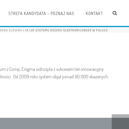
STREFA KANDYDATA – POZNAJ NAS
KONTAKT
RONA GŁÓWNA
»
10 LAT SYSTEMU DOZORU ELEKTRONICZNEGO W POLSCE
orcjum z Comp, Enigma wdrożyła z sukcesem ten innowacyjny
wolności. Od 2009 roku system objął ponad 90 000 skazanych.