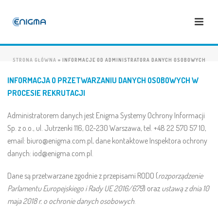
STRONA GŁÓWNA
»
INFORMACJE OD ADMINISTRATORA DANYCH OSOBOWYCH
INFORMACJA O PRZETWARZANIU DANYCH OSOBOWYCH W
PROCESIE REKRUTACJI
Administratorem danych jest Enigma Systemy Ochrony Informacji
Sp. z o.o., ul. Jutrzenki 116, 02-230 Warszawa, tel.
+48 22 570 57 10
,
email: biuro@enigma.com.pl, dane kontaktowe Inspektora ochrony
danych:
iod@enigma.com.pl
.
Dane są przetwarzane zgodnie z przepisami RODO (
rozporządzenie
Parlamentu Europejskiego i Rady UE 2016/679
) oraz
ustawą z dnia 10
maja 2018 r. o ochronie danych osobowych
.