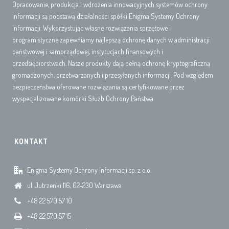
Opracowanie, produkcja i wdrożenia innowacyjnych systemów ochrony
informacji są podstawą działalności spółki Enigma Systemy Ochrony
Informacji. Wykorzystując własne rozwiązania sprzętowe i
programistyczne zapewniamy najlepszą ochronę danych w administracji
państwowej i samorządowej, instytucjach finansowych i
przedsiębiorstwach. Nasze produkty dają pełną ochronę kryptograficzną
gromadzonych, przetwarzanych i przesyłanych informacji. Pod względem
bezpieczeństwa oferowane rozwiązania są certyfikowane przez
wyspecjalizowane komórki Służb Ochrony Państwa.
KONTAKT
Enigma Systemy Ochrony Informacji sp. z o.o.
ul. Jutrzenki 116, 02-230 Warszawa
+48 22 570 57 10
+48 22 570 57 15