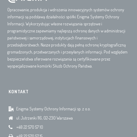
Opracowanie, produkcja i wdrożenia innowacyjnych systemów ochrony
informacji są podstawą działalności spółki Enigma Systemy Ochrony
Informacji. Wykorzystując własne rozwiązania sprzętowe i
programistyczne zapewniamy najlepszą ochronę danych w administracji
państwowej i samorządowej, instytucjach finansowych i
przedsiębiorstwach. Nasze produkty dają pełną ochronę kryptograficzną
gromadzonych, przetwarzanych i przesyłanych informacji. Pod względem
bezpieczeństwa oferowane rozwiązania są certyfikowane przez
wyspecjalizowane komórki Służb Ochrony Państwa.
KONTAKT
Enigma Systemy Ochrony Informacji sp. z o.o.
ul. Jutrzenki 116, 02-230 Warszawa
+48 22 570 57 10
+48 22 570 57 15