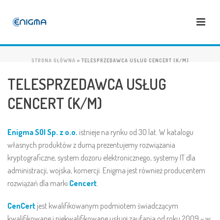
STRONA GŁÓWNA
»
TELESPRZEDAWCA USŁUG CENCERT (K/M)
TELESPRZEDAWCA USŁUG
CENCERT (K/M)
Enigma SOI Sp. z o.o.
istnieje na rynku od 30 lat. W katalogu
własnych produktów z dumą prezentujemy rozwiązania
kryptograficzne, system dozoru elektronicznego, systemy IT dla
administracji, wojska, komercji. Enigma jest również producentem
rozwiązań dla marki
Cencert
.
CenCert
jest kwalifikowanym podmiotem świadczącym
kwalifikowane i niekwalifikowane usługi zaufania od roku 2009 – w